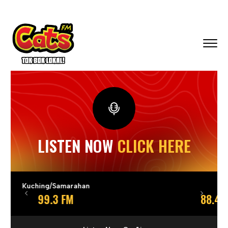
LISTEN NOW
CLICK HERE
Sibu
88.4 FM / 99.9 FM
Previous
Next