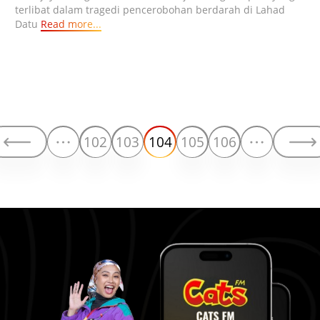
terlibat dalam tragedi pencerobohan berdarah di Lahad
Datu
Read more...
102
103
104
105
106