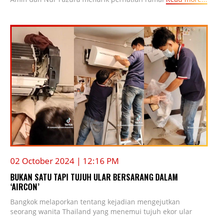
02 October 2024 | 12:16 PM
BUKAN SATU TAPI TUJUH ULAR BERSARANG DALAM
‘AIRCON’
Bangkok melaporkan tentang kejadian mengejutkan
seorang wanita Thailand yang menemui tujuh ekor ular