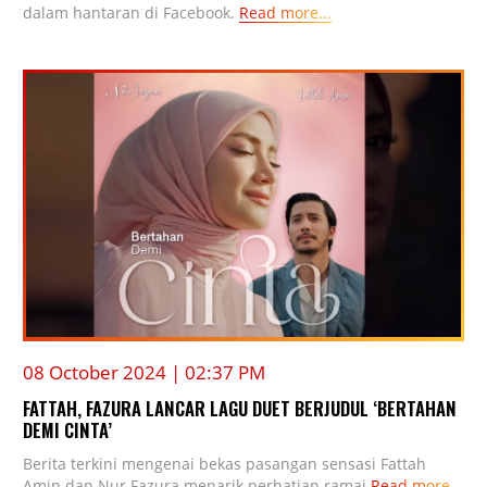
dalam hantaran di Facebook.
Read more...
08 October 2024 | 02:37 PM
FATTAH, FAZURA LANCAR LAGU DUET BERJUDUL ‘BERTAHAN
DEMI CINTA’
Berita terkini mengenai bekas pasangan sensasi Fattah
Amin dan Nur Fazura menarik perhatian ramai
Read more...