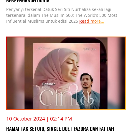
BERPENGARUH DUNIA
Penyanyi terkenal Datuk Seri Siti Nurhaliza sekali lagi
tersenarai dalam The Muslim 500: The World’s 500 Most
Influential Muslims untuk edisi 2025
Read more...
10 October 2024 | 02:14 PM
RAMAI TAK SETUJU, SINGLE DUET FAZURA DAN FATTAH