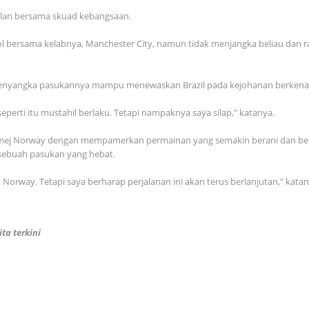
ilan bersama skuad kebangsaan.
l bersama kelabnya, Manchester City, namun tidak menjangka beliau dan
h menyangka pasukannya mampu menewaskan Brazil pada kejohanan berkena
 seperti itu mustahil berlaku. Tetapi nampaknya saya silap," katanya.
j Norway dengan mempamerkan permainan yang semakin berani dan berkual
 sebuah pasukan yang hebat.
Norway. Tetapi saya berharap perjalanan ini akan terus berlanjutan," katan
ta terkini