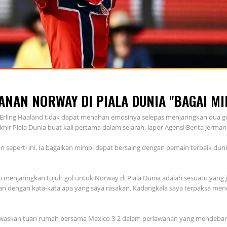
ANAN NORWAY DI PIALA DUNIA "BAGAI MI
 Erling Haaland tidak dapat menahan emosinya selepas menjaringkan dua
 akhir Piala Dunia buat kali pertama dalam sejarah, lapor Agensi Berita Jerman
an seperti ini. Ia bagaikan mimpi dapat bersaing dengan pemain terbaik duni
i menjaringkan tujuh gol untuk Norway di Piala Dunia adalah sesuatu yang j
dengan kata-kata apa yang saya rasakan. Kadangkala saya terpaksa mencu
waskan tuan rumah bersama Mexico 3-2 dalam perlawanan yang mendebar