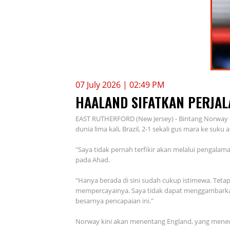
07 July 2026 | 02:49 PM
HAALAND SIFATKAN PERJAL
EAST RUTHERFORD (New Jersey) - Bintang Norway
dunia lima kali, Brazil, 2-1 sekali gus mara ke suku
"Saya tidak pernah terfikir akan melalui pengalam
pada Ahad.
"Hanya berada di sini sudah cukup istimewa. Tetap
mempercayainya. Saya tidak dapat menggambarkan 
besarnya pencapaian ini."
Norway kini akan menentang England, yang mene