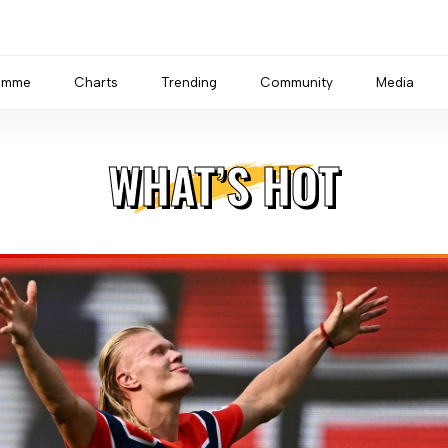
amme
Charts
Trending
Community
Media
WHAT’S HOT