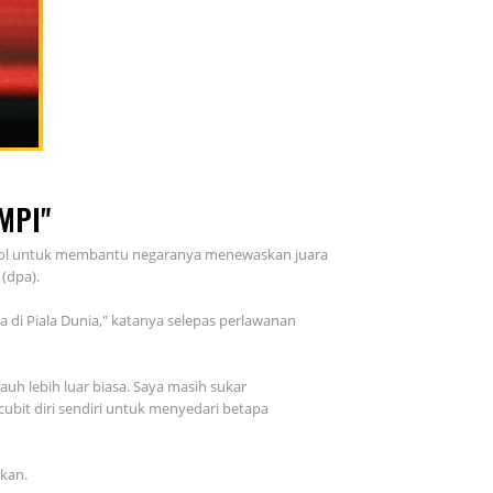
MPI"
 gol untuk membantu negaranya menewaskan juara
 (dpa).
a di Piala Dunia," katanya selepas perlawanan
auh lebih luar biasa. Saya masih sukar
bit diri sendiri untuk menyedari betapa
kan.