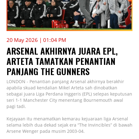
20 May 2026 | 01:04 PM
ARSENAL AKHIRNYA JUARA EPL,
ARTETA TAMATKAN PENANTIAN
PANJANG THE GUNNERS
LONDON - Penantian panjang Arsenal akhirnya berakhir
apabila skuad kendalian Mikel Arteta sah dinobatkan
sebagai juara Liga Perdana Inggeris (EPL) selepas keputusan
seri 1-1 Manchester City menentang Bournemouth awal
pagi tadi.
Kejayaan itu menamatkan kemarau kejuaraan liga Arsenal
selama lebih dua dekad sejak era “The Invincibles” di bawah
Arsene Wenger pada musim 2003-04.