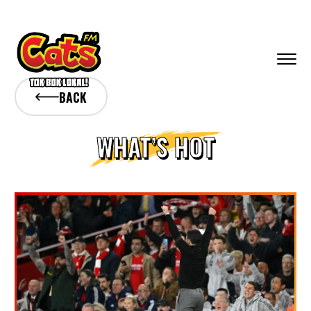
BACK
WHAT’S HOT