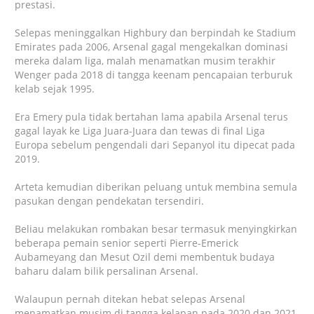
prestasi.
Selepas meninggalkan Highbury dan berpindah ke Stadium
Emirates pada 2006, Arsenal gagal mengekalkan dominasi
mereka dalam liga, malah menamatkan musim terakhir
Wenger pada 2018 di tangga keenam pencapaian terburuk
kelab sejak 1995.
Era Emery pula tidak bertahan lama apabila Arsenal terus
gagal layak ke Liga Juara-Juara dan tewas di final Liga
Europa sebelum pengendali dari Sepanyol itu dipecat pada
2019.
Arteta kemudian diberikan peluang untuk membina semula
pasukan dengan pendekatan tersendiri.
Beliau melakukan rombakan besar termasuk menyingkirkan
beberapa pemain senior seperti Pierre-Emerick
Aubameyang dan Mesut Ozil demi membentuk budaya
baharu dalam bilik persalinan Arsenal.
Walaupun pernah ditekan hebat selepas Arsenal
menamatkan musim di tangga kelapan pada 2020 dan 2021,