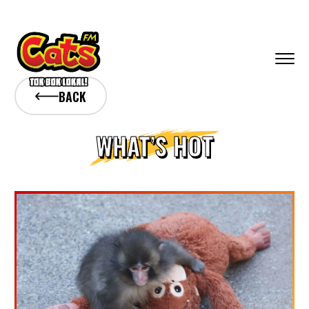
BACK
WHAT’S HOT