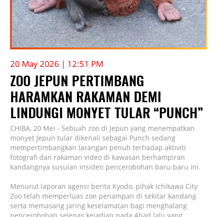
20 May 2026 | 12:51 PM
ZOO JEPUN PERTIMBANG
HARAMKAN RAKAMAN DEMI
LINDUNGI MONYET TULAR “PUNCH”
CHIBA, 20 Mei - Sebuah zoo di Jepun yang menempatkan
monyet Jepun tular dikenali sebagai Punch sedang
mempertimbangkan larangan penuh terhadap aktiviti
fotografi dan rakaman video di kawasan berhampiran
kandangnya susulan insiden pencerobohan baru-baru ini.
Menurut laporan agensi berita Kyodo, pihak
Ichikawa City
Zoo
telah memperluas zon penampan di sekitar kandang
serta memasang jaring keselamatan bagi menghalang
pencerobohan selepas kejadian pada Ahad lalu yang