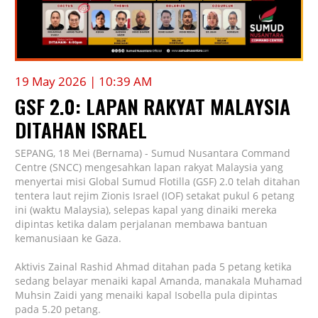
19 May 2026 | 10:39 AM
GSF 2.0: LAPAN RAKYAT MALAYSIA
DITAHAN ISRAEL
SEPANG, 18 Mei (Bernama) - Sumud Nusantara Command
Centre (SNCC) mengesahkan lapan rakyat Malaysia yang
menyertai misi Global Sumud Flotilla (GSF) 2.0 telah ditahan
tentera laut rejim Zionis Israel (IOF) setakat pukul 6 petang
ini (waktu Malaysia), selepas kapal yang dinaiki mereka
dipintas ketika dalam perjalanan membawa bantuan
kemanusiaan ke Gaza.
Aktivis Zainal Rashid Ahmad ditahan pada 5 petang ketika
sedang belayar menaiki kapal Amanda, manakala Muhamad
Muhsin Zaidi yang menaiki kapal Isobella pula dipintas
pada 5.20 petang.