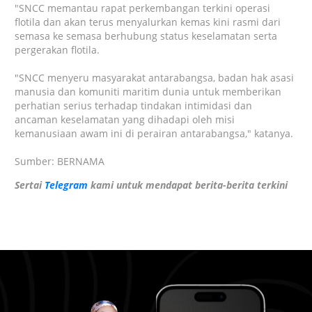
"SNCC memantau rapat perkembangan terkini operasi
flotila dan akan terus menyalurkan kemas kini rasmi dari
semasa ke semasa berhubung status keselamatan serta
pergerakan flotila.
"SNCC menyeru masyarakat antarabangsa, badan hak asasi
manusia dan komuniti maritim dunia untuk memberikan
perhatian serius terhadap tindakan intimidasi dan
ancaman keselamatan yang dihadapi oleh misi
kemanusiaan awam ini di perairan antarabangsa," katanya.
Sumber: BERNAMA
Sertai
Telegram
kami untuk mendapat berita-berita terkini