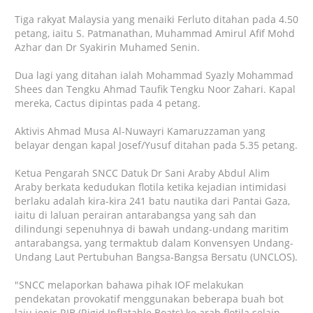
Tiga rakyat Malaysia yang menaiki Ferluto ditahan pada 4.50
petang, iaitu S. Patmanathan, Muhammad Amirul Afif Mohd
Azhar dan Dr Syakirin Muhamed Senin.
Dua lagi yang ditahan ialah Mohammad Syazly Mohammad
Shees dan Tengku Ahmad Taufik Tengku Noor Zahari. Kapal
mereka, Cactus dipintas pada 4 petang.
Aktivis Ahmad Musa Al-Nuwayri Kamaruzzaman yang
belayar dengan kapal Josef/Yusuf ditahan pada 5.35 petang.
Ketua Pengarah SNCC Datuk Dr Sani Araby Abdul Alim
Araby berkata kedudukan flotila ketika kejadian intimidasi
berlaku adalah kira-kira 241 batu nautika dari Pantai Gaza,
iaitu di laluan perairan antarabangsa yang sah dan
dilindungi sepenuhnya di bawah undang-undang maritim
antarabangsa, yang termaktub dalam Konvensyen Undang-
Undang Laut Pertubuhan Bangsa-Bangsa Bersatu (UNCLOS).
"SNCC melaporkan bahawa pihak IOF melakukan
pendekatan provokatif menggunakan beberapa buah bot
laju jenis RIB (Rigid Inflatable Boats) ke arah flotila selain