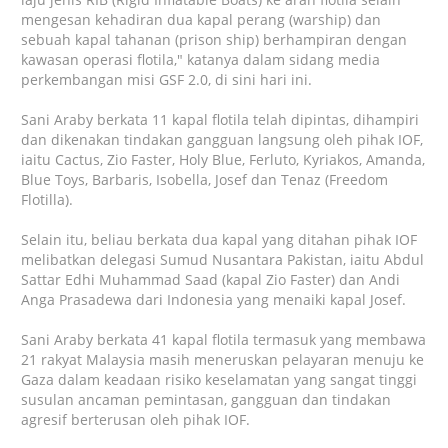
mengesan kehadiran dua kapal perang (warship) dan
sebuah kapal tahanan (prison ship) berhampiran dengan
kawasan operasi flotila," katanya dalam sidang media
perkembangan misi GSF 2.0, di sini hari ini.
Sani Araby berkata 11 kapal flotila telah dipintas, dihampiri
dan dikenakan tindakan gangguan langsung oleh pihak IOF,
iaitu Cactus, Zio Faster, Holy Blue, Ferluto, Kyriakos, Amanda,
Blue Toys, Barbaris, Isobella, Josef dan Tenaz (Freedom
Flotilla).
Selain itu, beliau berkata dua kapal yang ditahan pihak IOF
melibatkan delegasi Sumud Nusantara Pakistan, iaitu Abdul
Sattar Edhi Muhammad Saad (kapal Zio Faster) dan Andi
Anga Prasadewa dari Indonesia yang menaiki kapal Josef.
Sani Araby berkata 41 kapal flotila termasuk yang membawa
21 rakyat Malaysia masih meneruskan pelayaran menuju ke
Gaza dalam keadaan risiko keselamatan yang sangat tinggi
susulan ancaman pemintasan, gangguan dan tindakan
agresif berterusan oleh pihak IOF.