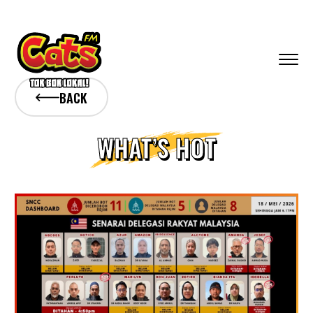
BACK
WHAT’S HOT