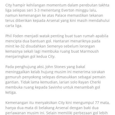
City hampir kehilangan momentum dalam perebutan takhta
liga selepas seri 3-3 menentang
Everton
minggu lalu,
namun kemenangan ke atas Palace memastikan tekanan
terus diberikan kepada Arsenal yang kini masih mendahului
carta liga.
Phil Foden
menjadi watak penting buat tuan rumah apabila
mencipta dua bantuan gol. Hantaran menariknya pada
minit ke-32 disudahkan Semenyo sebelum lorongan
kemasnya sekali lagi membuka ruang buat Marmoush
menjaringkan gol kedua City.
Pada penghujung aksi,
John Stones
yang bakal
meninggalkan kelab hujung musim ini menerima sorakan
gemuruh penyokong selepas dimasukkan sebagai pemain
gantian. Tidak lama kemudian, larian solo
Rayan Cherki
membuka ruang kepada Savinho untuk menambah gol
ketiga.
Kemenangan itu menyaksikan City kini mengumpul 77 mata,
hanya dua mata di belakang Arsenal dengan baki dua
perlawanan musim ini. Selain memiliki perbezaan gol lebih