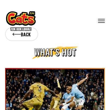
BACK
WHAT’S HOT