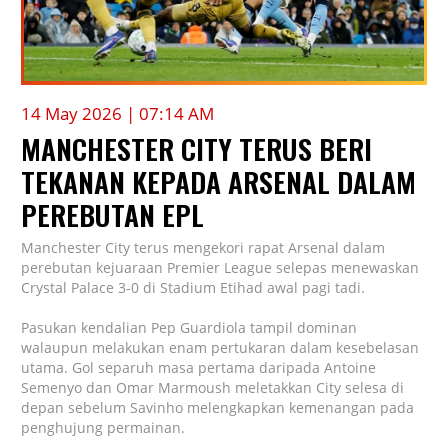
14 May 2026 | 07:14 AM
MANCHESTER CITY TERUS BERI
TEKANAN KEPADA ARSENAL DALAM
PEREBUTAN EPL
Manchester City
terus mengekori rapat
Arsenal
dalam
perebutan kejuaraan
Premier League
selepas menewaskan
Crystal Palace
3-0 di Stadium Etihad awal pagi tadi.
Pasukan kendalian
Pep Guardiola
tampil dominan
walaupun melakukan enam pertukaran dalam kesebelasan
utama. Gol separuh masa pertama daripada
Antoine
Semenyo
dan
Omar Marmoush
meletakkan City selesa di
depan sebelum
Savinho
melengkapkan kemenangan pada
penghujung permainan.