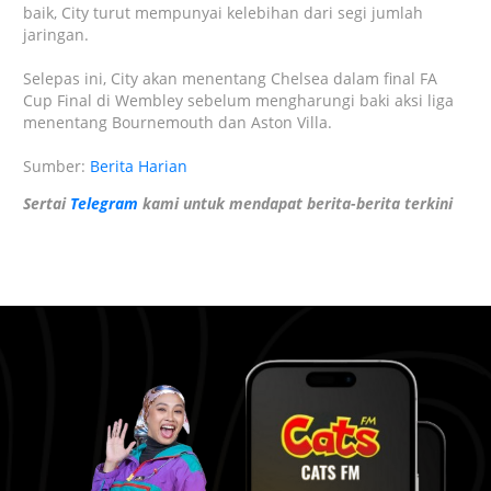
baik, City turut mempunyai kelebihan dari segi jumlah
jaringan.
Selepas ini, City akan menentang
Chelsea
dalam final
FA
Cup Final
di Wembley sebelum mengharungi baki aksi liga
menentang
Bournemouth
dan
Aston Villa
.
Sumber:
Berita Harian
Sertai
Telegram
kami untuk mendapat berita-berita terkini