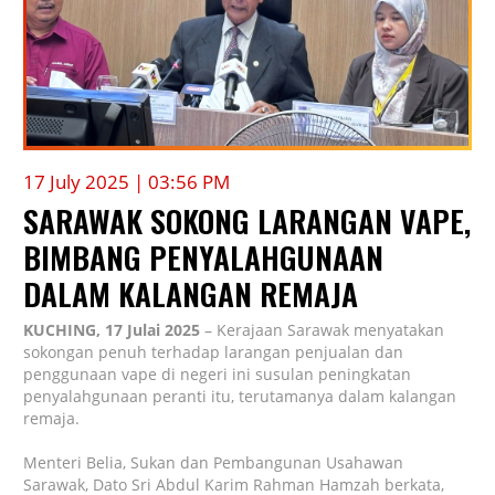
17 July 2025 | 03:56 PM
SARAWAK SOKONG LARANGAN VAPE,
BIMBANG PENYALAHGUNAAN
DALAM KALANGAN REMAJA
KUCHING, 17 Julai 2025
– Kerajaan Sarawak menyatakan
sokongan penuh terhadap larangan penjualan dan
penggunaan vape di negeri ini susulan peningkatan
penyalahgunaan peranti itu, terutamanya dalam kalangan
remaja.
Menteri Belia, Sukan dan Pembangunan Usahawan
Sarawak, Dato Sri Abdul Karim Rahman Hamzah berkata,