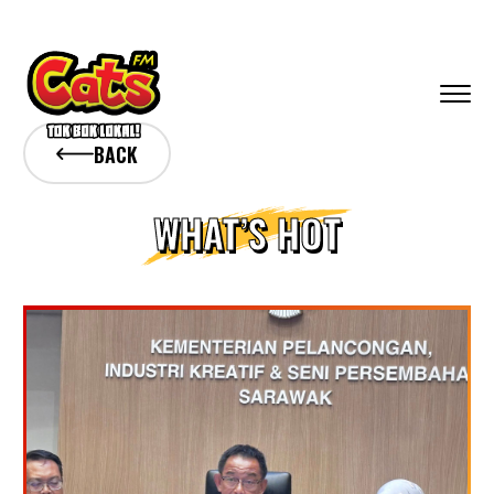
BACK
WHAT’S HOT