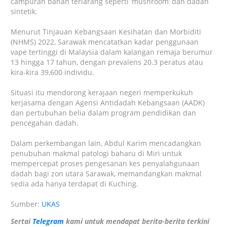
campuran bahan terlarang seperti ‘mushroom’ dan dadah
sintetik.
Menurut Tinjauan Kebangsaan Kesihatan dan Morbiditi
(NHMS) 2022, Sarawak mencatatkan kadar penggunaan
vape tertinggi di Malaysia dalam kalangan remaja berumur
13 hingga 17 tahun, dengan prevalens 20.3 peratus atau
kira-kira 39,600 individu.
Situasi itu mendorong kerajaan negeri memperkukuh
kerjasama dengan Agensi Antidadah Kebangsaan (AADK)
dan pertubuhan belia dalam program pendidikan dan
pencegahan dadah.
Dalam perkembangan lain, Abdul Karim mencadangkan
penubuhan makmal patologi baharu di Miri untuk
mempercepat proses pengesanan kes penyalahgunaan
dadah bagi zon utara Sarawak, memandangkan makmal
sedia ada hanya terdapat di Kuching.
Sumber:
UKAS
Sertai
Telegram
kami untuk mendapat berita-berita terkini