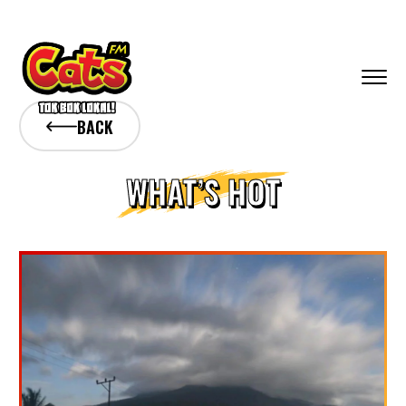
BACK
WHAT’S HOT