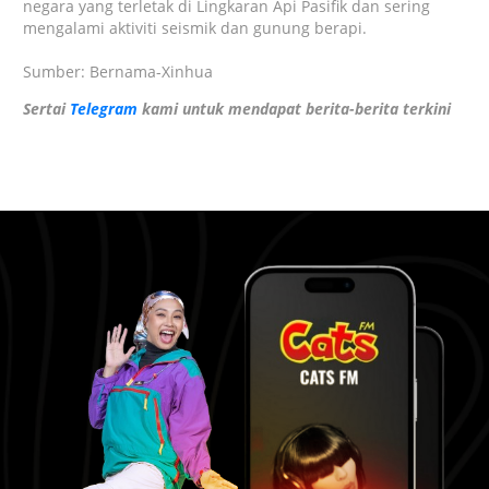
negara yang terletak di Lingkaran Api Pasifik dan sering
mengalami aktiviti seismik dan gunung berapi.
Sumber: Bernama-Xinhua
Sertai
Telegram
kami untuk mendapat berita-berita terkini