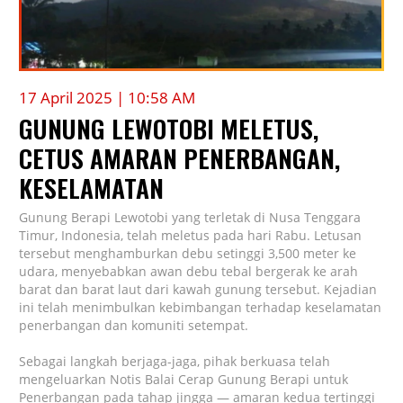
17 April 2025 | 10:58 AM
GUNUNG LEWOTOBI MELETUS,
CETUS AMARAN PENERBANGAN,
KESELAMATAN
Gunung Berapi Lewotobi yang terletak di Nusa Tenggara
Timur, Indonesia, telah meletus pada hari Rabu. Letusan
tersebut menghamburkan debu setinggi 3,500 meter ke
udara, menyebabkan awan debu tebal bergerak ke arah
barat dan barat laut dari kawah gunung tersebut. Kejadian
ini telah menimbulkan kebimbangan terhadap keselamatan
penerbangan dan komuniti setempat.
Sebagai langkah berjaga-jaga, pihak berkuasa telah
mengeluarkan Notis Balai Cerap Gunung Berapi untuk
Penerbangan pada tahap jingga — amaran kedua tertinggi