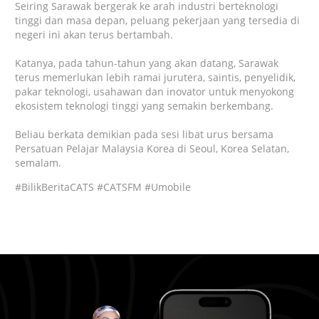
Seiring Sarawak bergerak ke arah industri berteknologi
tinggi dan masa depan, peluang pekerjaan yang tersedia di
negeri ini akan terus bertambah.
Katanya, pada tahun-tahun yang akan datang, Sarawak
terus memerlukan lebih ramai jurutera, saintis, penyelidik,
pakar teknologi, usahawan dan inovator untuk menyokong
ekosistem teknologi tinggi yang semakin berkembang.
Beliau berkata demikian pada sesi libat urus bersama
Persatuan Pelajar Malaysia Korea di Seoul, Korea Selatan,
semalam.
#BilikBeritaCATS #CATSFM #Umobile