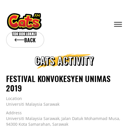
BACK
CATS ACTIVITY
FESTIVAL KONVOKESYEN UNIMAS
2019
Location
Universiti Malaysia Sarawak
Address
Universiti Malaysia Sarawak, Jalan Datuk Mohammad Musa,
94300 Kota Samarahan, Sarawak