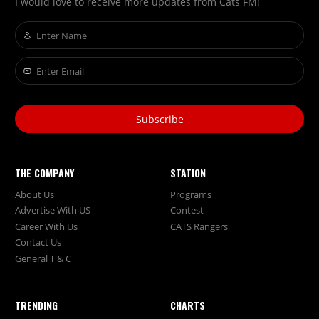
I would love to receive more updates from Cats FM!
Subscribe
THE COMPANY
STATION
About Us
Programs
Advertise With US
Contest
Career With Us
CATS Rangers
Contact Us
General T & C
TRENDING
CHARTS