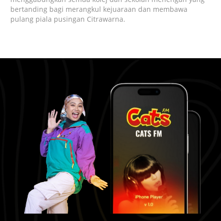
bertanding bagi merangkul kejuaraan dan membawa
pulang piala pusingan Citrawarna.