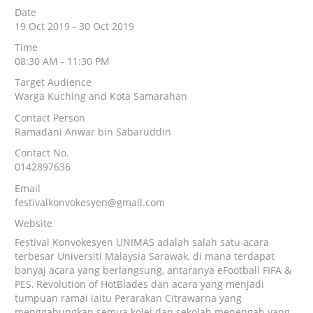
Date
19 Oct 2019 - 30 Oct 2019
Time
08:30 AM - 11:30 PM
Target Audience
Warga Kuching and Kota Samarahan
Contact Person
Ramadani Anwar bin Sabaruddin
Contact No.
0142897636
Email
festivalkonvokesyen@gmail.com
Website
Festival Konvokesyen UNIMAS adalah salah satu acara
terbesar Universiti Malaysia Sarawak, di mana terdapat
banyaj acara yang berlangsung, antaranya eFootball FIFA &
PES, Revolution of HotBlades dan acara yang menjadi
tumpuan ramai iaitu Perarakan Citrawarna yang
menggabungkan semua kolej dan sekolah menengah yang